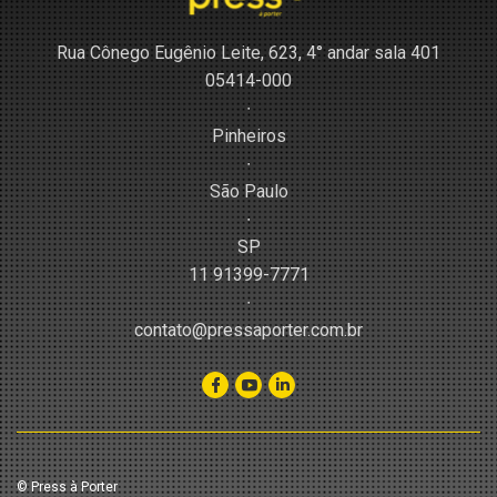
Rua Cônego Eugênio Leite, 623, 4° andar sala 401
05414-000
∙
Pinheiros
∙
São Paulo
∙
SP
11 91399-7771
∙
contato@pressaporter.com.br
© Press à Porter