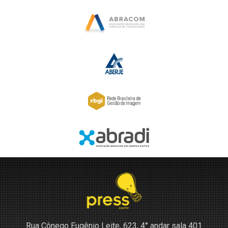
Rua Cônego Eugênio Leite, 623, 4° andar sala 401