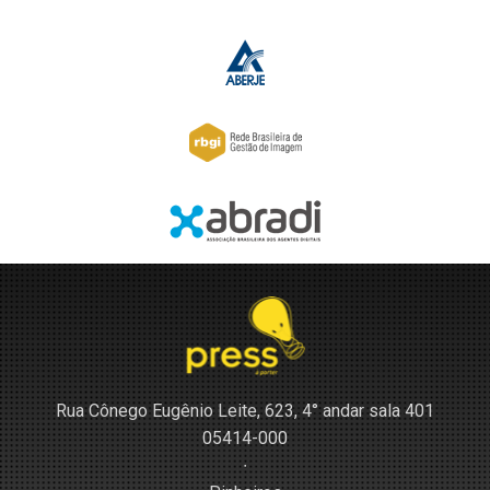
Rua Cônego Eugênio Leite, 623, 4° andar sala 401
05414-000
∙